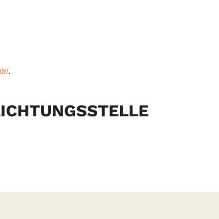
dr/
.
LICHTUNGS­STELLE